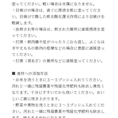
塗ってください。軽い場合は火傷になりません。
・日焼けの場合は、直ぐに原液を肌に塗ってくださ
い。日焼けで酸した肌を酸化還元作用により日焼けを
軽減します。
・虫刺され等の場合は、刺された箇所に直接原液を塗
ってください。
・打撲・筋肉痛や足がつったりこむら返し、ふくらは
ぎや太ももの筋肉の痙攣などの場合に患部に直接塗っ
てください。
・打撲（青あざ）の箇所などに直接塗ってください。
■ 食材への添加方法
・お米を洗うときに３～５プッシュ入れてください。
汚れと一緒に残留農薬や残留化学肥料も除去し黄色く
なります。十分にすすいでから炊いてください。おい
しいご飯に炊き上がります。
・野菜や果物を洗うときに３～５プッシュ入れてくだ
さい。汚れと一緒に残留農薬や残留化学肥料も除去し
ます。味もまろやかになります。