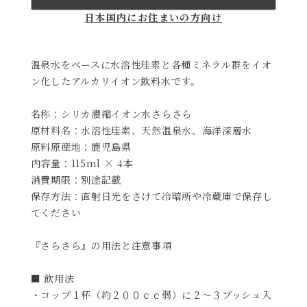
日本国内にお住まいの方向け
温泉水をベースに水溶性珪素と各種ミネラル群をイオ
ン化したアルカリイオン飲料水です。
名称：シリカ濃縮イオン水さらさら
原材料名：水溶性珪素、天然温泉水、海洋深層水
原料原産地：鹿児島県
内容量：115ml × 4本
消費期限：別途記載
保存方法：直射日光をさけて冷暗所や冷蔵庫で保存し
てください
『さらさら』の用法と注意事項
■ 飲用法
・コップ１杯（約２００ｃｃ弱）に２～３プッシュ入