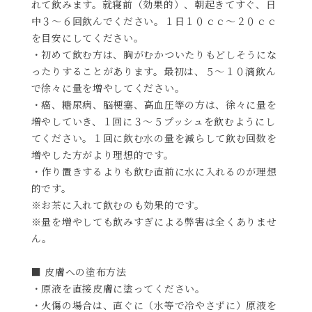
れて飲みます。就寝前（効果的）、朝起きてすぐ、日
中３～６回飲んでください。１日１０ｃｃ～２０ｃｃ
を目安にしてください。
・初めて飲む方は、胸がむかついたりもどしそうにな
ったりすることがあります。最初は、５～１０滴飲ん
で徐々に量を増やしてください。
・癌、糖尿病、脳梗塞、高血圧等の方は、徐々に量を
増やしていき、１回に３～５プッシュを飲むようにし
てください。１回に飲む水の量を減らして飲む回数を
増やした方がより理想的です。
・作り置きするよりも飲む直前に水に入れるのが理想
的です。
※お茶に入れて飲むのも効果的です。
※量を増やしても飲みすぎによる弊害は全くありませ
ん。
■ 皮膚への塗布方法
・原液を直接皮膚に塗ってください。
・火傷の場合は、直ぐに（水等で冷やさずに）原液を