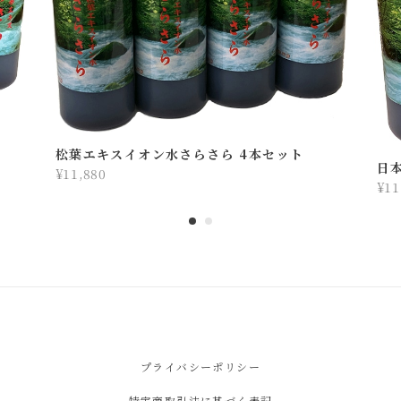
松葉エキスイオン水さらさら 4本セット
日
¥11,880
¥11
プライバシーポリシー
特定商取引法に基づく表記